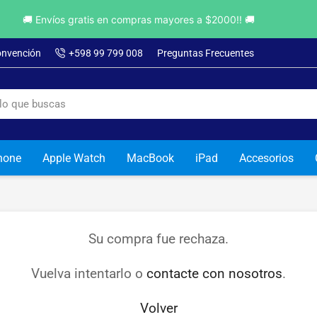
🚚 Envíos gratis en compras mayores a $2000!! 🚚
onvención
+598 99 799 008
Preguntas Frecuentes
hone
Apple Watch
MacBook
iPad
Accesorios
Su compra fue rechaza.
Vuelva intentarlo o
contacte con nosotros
.
Volver