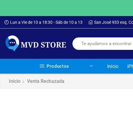
Lun a Vie de 10 a 18:30 - Sáb de 10 a 13
San José 933 esq. C
Productos
Inicio
iP
Inicio
Venta Rechazada