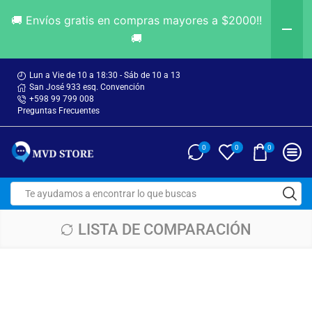
🚚 Envíos gratis en compras mayores a $2000!!
🚚
Lun a Vie de 10 a 18:30 - Sáb de 10 a 13
San José 933 esq. Convención
+598 99 799 008
Preguntas Frecuentes
0
0
0
LISTA DE COMPARACIÓN