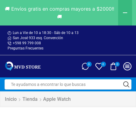
🚚 Envíos gratis en compras mayores a $2000!!
🚚
Lun a Vie de 10 a 18:30 - Sáb de 10 a 13
San José 933 esq. Convención
+598 99 799 008
Preguntas Frecuentes
0
0
0
Inicio
Tienda
Apple Watch