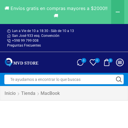
🚚 Envíos gratis en compras mayores a $2000!!
🚚
Lun a Vie de 10 a 18:30 - Sáb de 10 a 13
San José 933 esq. Convención
+598 99 799 008
Preguntas Frecuentes
0
0
0
Inicio
Tienda
MacBook