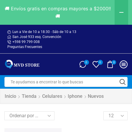
🚚 Envíos gratis en compras mayores a $2000!!
🚚
Lun a Vie de 10 a 18:30 - Sáb de 10 a 13
San José 933 esq. Convención
+598 99 799 008
Preguntas Frecuentes
0
0
0
Inicio
Tienda
Celulares
Iphone
Nuevos