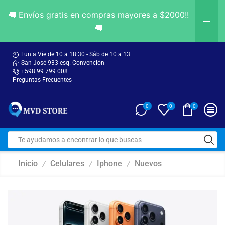
🚚 Envíos gratis en compras mayores a $2000!!
🚚
Lun a Vie de 10 a 18:30 - Sáb de 10 a 13
San José 933 esq. Convención
+598 99 799 008
Preguntas Frecuentes
0
0
0
Inicio
Celulares
Iphone
Nuevos
/
/
/