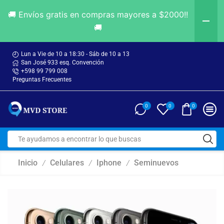
🚚 Envíos gratis en compras mayores a $2000!!
🚚
Lun a Vie de 10 a 18:30 - Sáb de 10 a 13
San José 933 esq. Convención
+598 99 799 008
Preguntas Frecuentes
0
0
0
Inicio
Celulares
Iphone
Seminuevos
/
/
/