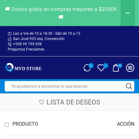
🚚 Envíos gratis en compras mayores a $2000!!
🚚
Lun a Vie de 10 a 18:30 - Sáb de 10 a 13
San José 933 esq. Convención
+598 99 799 008
Preguntas Frecuentes
0
0
1
LISTA DE DESEOS
PRODUCTO
ACCIÓN