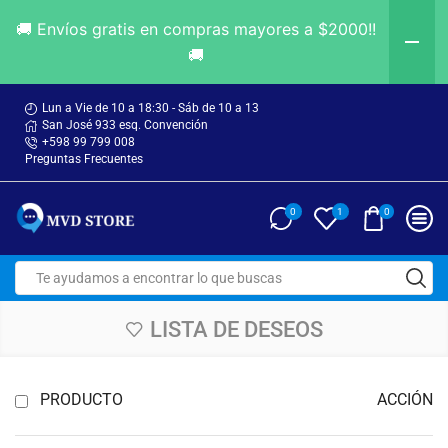
🚚 Envíos gratis en compras mayores a $2000!!
🚚
Lun a Vie de 10 a 18:30 - Sáb de 10 a 13
San José 933 esq. Convención
+598 99 799 008
Preguntas Frecuentes
0
0
1
LISTA DE DESEOS
PRODUCTO
ACCIÓN