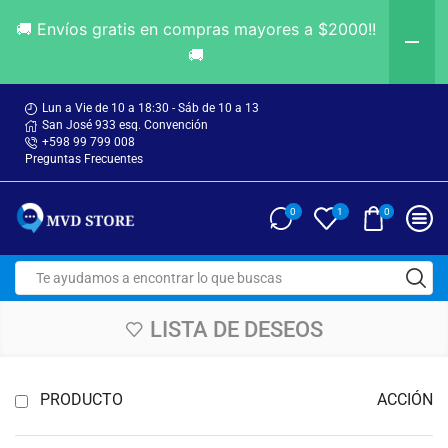
🚚 Envíos gratis en compras mayores a $2000!!
🚚
Lun a Vie de 10 a 18:30 - Sáb de 10 a 13
San José 933 esq. Convención
+598 99 799 008
Preguntas Frecuentes
0
0
1
LISTA DE DESEOS
PRODUCTO
ACCIÓN