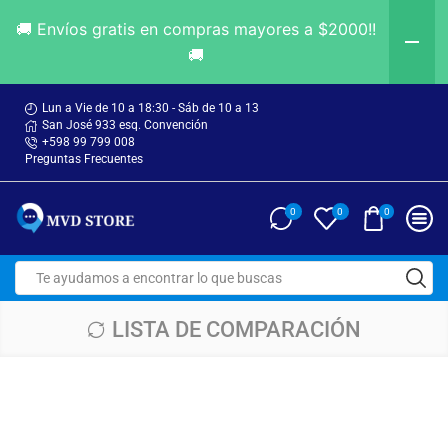
🚚 Envíos gratis en compras mayores a $2000!!
🚚
Lun a Vie de 10 a 18:30 - Sáb de 10 a 13
San José 933 esq. Convención
+598 99 799 008
Preguntas Frecuentes
0
0
0
LISTA DE COMPARACIÓN