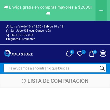
🚚 Envíos gratis en compras mayores a $2000!!
🚚
Lun a Vie de 10 a 18:30 - Sáb de 10 a 13
San José 933 esq. Convención
+598 99 799 008
Preguntas Frecuentes
0
0
0
LISTA DE COMPARACIÓN