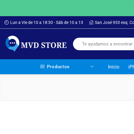
Lun a Vie de 10 a 18:30 - Sáb de 10 a 13
San José 933 esq. C
Productos
Inicio
iP