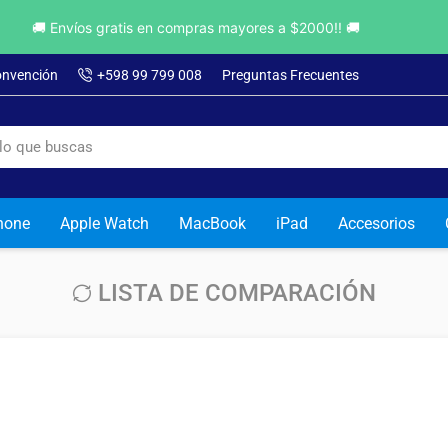
🚚 Envíos gratis en compras mayores a $2000!! 🚚
onvención
+598 99 799 008
Preguntas Frecuentes
hone
Apple Watch
MacBook
iPad
Accesorios
LISTA DE COMPARACIÓN